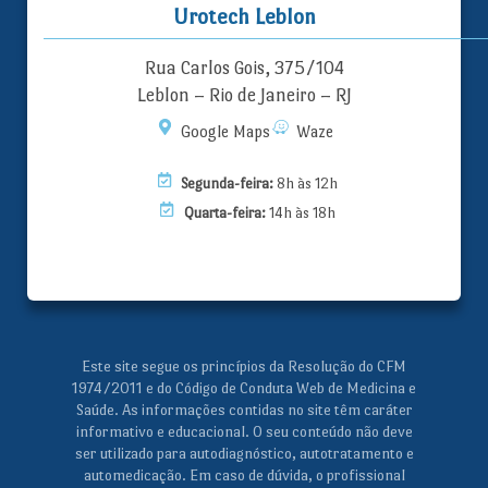
Urotech Leblon
Rua Carlos Gois, 375/104
Leblon – Rio de Janeiro – RJ
Google Maps
Waze
Segunda-feira:
8h às 12h
Quarta-feira:
14h às 18h
Este site segue os princípios da Resolução do CFM
1974/2011 e do Código de Conduta Web de Medicina e
Saúde. As informações contidas no site têm caráter
informativo e educacional. O seu conteúdo não deve
ser utilizado para autodiagnóstico, autotratamento e
automedicação. Em caso de dúvida, o profissional